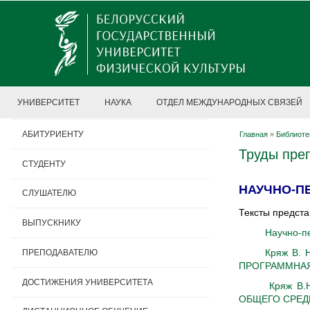
УНИВЕРСИТЕТ
НАУКА
ОТДЕЛ МЕЖДУНАРОДНЫХ СВЯЗЕЙ
АБИТУРИЕНТУ
Главная
»
Библиоте
Труды пре
СТУДЕНТУ
НАУЧНО-П
СЛУШАТЕЛЮ
Тексты предста
ВЫПУСКНИКУ
Научно-п
Кряж В.
ПРЕПОДАВАТЕЛЮ
ПРОГРАММНАЯ
ДОСТИЖЕНИЯ УНИВЕРСИТЕТА
Кряж В
ОБЩЕГО СРЕД