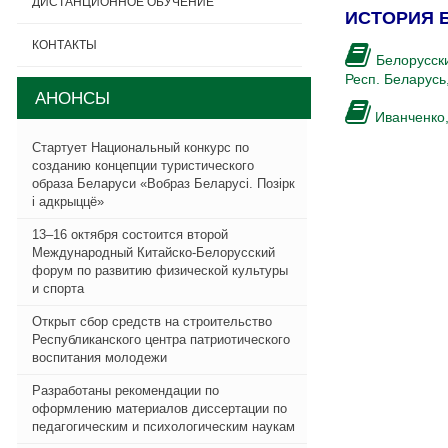
ДИСТАНЦИОННОЕ ОБУЧЕНИЕ
ИСТОРИЯ 
КОНТАКТЫ
Белорусски
Респ. Беларусь,
АНОНСЫ
Иванченко, 
Стартует Национальный конкурс по
созданию концепции туристического
образа Беларуси «Вобраз Беларусi. Позiрк
i адкрыццё»
13–16 октября состоится второй
Международный Китайско-Белорусский
форум по развитию физической культуры
и спорта
Открыт сбор средств на строительство
Республиканского центра патриотического
воспитания молодежи
Разработаны рекомендации по
оформлению материалов диссертации по
педагогическим и психологическим наукам