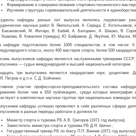
Формирование и совершенствование спортивно-технического мастерс
Изучение структуры соревновательной деятельности в единоборства
туденты кафедры разных лет выпуска являлись лауреатами разли
туденческих научных работ В. Ямпольский, А. Середа, Е. Котельников, 
. Бахановский, М. Житаро, В. Бабий, А. Балцевич, А. Шашко, В. Сорок
. Ушакова, В. Коваленя (трижды), Ю. Байрамов, Д. Якубчик, Ю. Масюк, 
а кафедре подготовлено более 1000 специалистов, в том числе: 6
еждународного класса, около 400 мастеров спорта, более 500 кандидатов
осемь выпускников кафедры являются заслуженными тренерами СССР, 
ыпускника — судьи международной и высшей национальной категории.
вадцать три выпускника являются кандидатами наук, доцентами. 
Я. Петров и д.п.н. С.Д. Бойченко.
ктивное участие профессорско-преподавательского состава кафед
тражение более чем в 650 публикациях, среди которых монографии 
частвуют в комплексных научных группах при национальных командах по 
ыпускники кафедры успешно проявляют в себя различных сферах деят
ыпускников в разные периоды работали в должности:
Министр спорта и туризма РБ А.В. Григоров (1971 год выпуска);
Заместитель министра спорта и туризма РБ Д.Я. Шичко ;
Государственный тренер РБ по боксу П.П. Винник (1971 год выпуска)