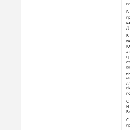
п
В
п
к
Д
В
к
Ю
э
п
с
к
д
а
д
г
п
С
И
Б
С
п