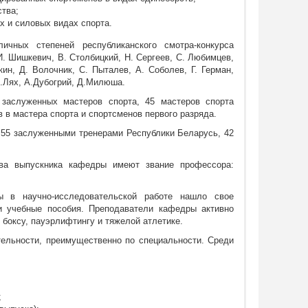
тва;
х и силовых видах спорта.
чных степеней республиканского смотра-конкурса
И. Шишкевич, В. Столбицкий, Н. Сергеев, С. Любимцев,
ин, Д. Волочник, С. Пыталев, А. Соболев, Г. Герман,
М.Лях, А.Дубогрий, Д.Милюша.
 заслуженных мастеров спорта, 45 мастеров спорта
 в мастера спорта и спортсменов первого разряда.
55 заслуженными тренерами Республики Беларусь, 42
Два выпускника кафедры имеют звание профессора:
ры в научно-исследовательской работе нашло свое
и учебные пособия. Преподаватели кафедры активно
боксу, пауэрлифтингу и тяжелой атлетике.
ельности, преимущественно по специальности. Среди
;