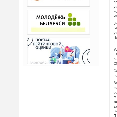
п
у
н
к
З
Б
у
П
Е.
У
Ю
б
С
О
н
В
и
с
М
к
з
З
П