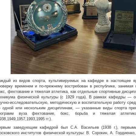
аждый из видов спорта, культивируемых на кафедре в настоящее в
роверку временем и по-прежнему востребован в республике, занимая 
окс, фехтование и тяжелая атлетика, как отдельные спортивные дисци
ехникума физической культуры (с 1929 года). В рамках кафедры — о
аучно-исследовательскую, методическую и воспитательную работу среди
о одной или нескольким дисциплинам, — указанные виды спорта преп
рограмм вуза фехтование, бокс, борьба и тяжелая атлетик
938,1949,1957,1993,1995 гг.).
ервым заведующим кафедрой был С.А. Васильев (1938 г.), первым
осковского институтов физической культуры: В. Сорокин, А. Гордиенк