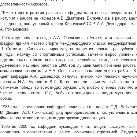
одготовленности боксеров.
 1970-е годы стратегия развития кафедры дала первые результаты. 
риступил к работе на кафедре А.В. Дмитриев. Включились в работу масте
.п.н., доцент, заслуженный тренер Киргизской ССР А.А. Дизендорф, мас
.А. Романовский.
 1974 году после отъезда А.А. Овсянкина в Египет для оказания п
афедрой принял мастер спорта международного класса, неоднократный
.Т. Смоляков. Окончив аспирантуру, он одним из первых в республике 
ти годы, наряду со спортивными успехами, заметно вырос уровень 
редставлены не только на институтских, республиканских, но и всесоюз
туденческих научных работ за 1980 год лучшей была признана работа
омандировки возвратился А.А. Овсянкин и вновь приступил к работе. В
оцент кафедры А.А. Дизендоф, являясь членом комплексной научно
спиранты Н.А. Бурлов и В.Я. Коган, внесли значительный вклад в
остижение победы во всех видах оружия. Это в свою очередь усилило а
.Москве преподаватель С.Д. Бойченко защищает кандидатскую диссе
особий.
 1983 года заведование кафедрой принял к.п.н., доцент С.Д. Бойченк
.М. Дюмин, А.Л. Ломянский), ряд преподавателей к поступлению в аспи
ойченко подготовил и защитил докторскую диссертацию.
 1995 по 2000 год кафедрой руководил к.п.н., доцент, заслуженный
роводилась в соответствии с ранее намеченной стратегией. Студен