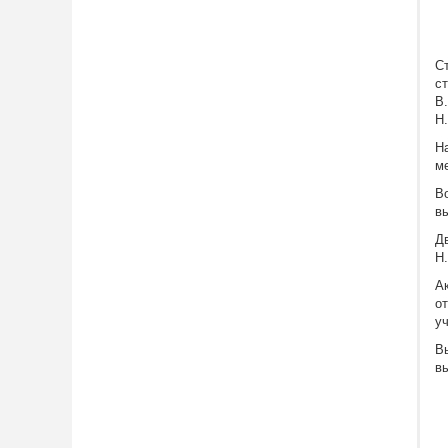
С
с
В
Н
Н
м
В
в
Д
Н.
А
о
у
В
в