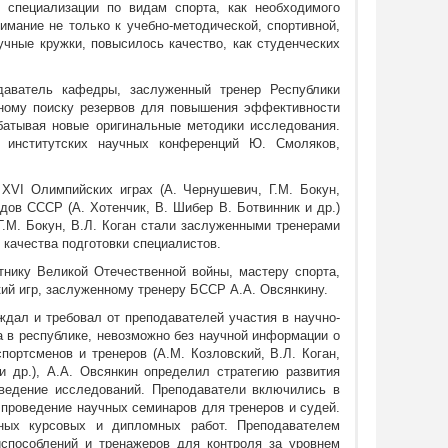
 специализации по видам спорта, как необходимого
имание не только к учебно-методической, спортивной,
учные кружки, повысилось качество, как студенческих
даватель кафедры, заслуженный тренер Республики
чному поиску резервов для повышения эффективности
абатывая новые оригинальные методики исследования.
 институтских научных конференций Ю. Смоляков,
VI Олимпийских играх (А. Чернушевич, Г.М. Бокун,
дов СССР (А. Хотенчик, В. Шибер В. Ботвинник и др.)
.М. Бокун, В.Л. Коган стали заслуженными тренерами
качества подготовки специалистов.
нику Великой Отечественной войны, мастеру спорта,
й игр, заслуженному тренеру БССР А.А. Овсянкину.
ждал и требовал от преподавателей участия в научно-
а в республике, невозможно без научной информации о
портсменов и тренеров (А.М. Козловский, В.Л. Коган,
и др.), А.А. Овсянкин определил стратегию развития
ведение исследований. Преподаватели включились в
 проведение научных семинаров для тренеров и судей.
ьных курсовых и дипломных работ. Преподавателем
испособлений и тренажеров для контроля за уровнем