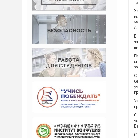
тр
Х
в
у
А.
В
з
в
П
с
з
С
б
уч
п
У
п
С
ч
Б
С