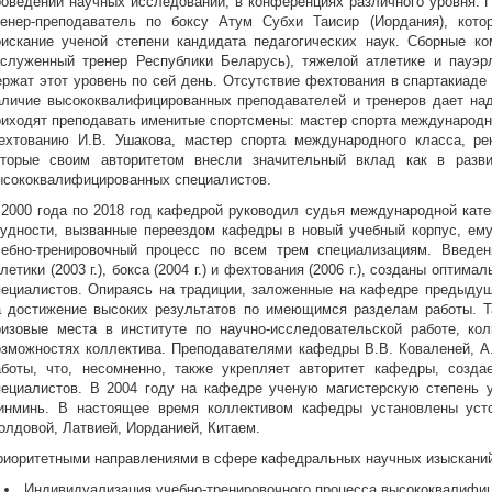
роведении научных исследований, в конференциях различного уровня. П
ренер-преподаватель по боксу Атум Субхи Таисир (Иордания), кото
оискание ученой степени кандидата педагогических наук. Сборные ко
аслуженный тренер Республики Беларусь), тяжелой атлетике и пауэр
ержат этот уровень по сей день. Отсутствие фехтования в спартакиаде 
аличие высококвалифицированных преподавателей и тренеров дает на
риходят преподавать именитые спортсмены: мастер спорта международн
ехтованию И.В. Ушакова, мастер спорта международного класса, ре
оторые своим авторитетом внесли значительный вклад как в разв
ысококвалифицированных специалистов.
 2000 года по 2018 год кафедрой руководил судья международной катего
рудности, вызванные переездом кафедры в новый учебный корпус, ему
чебно-тренировочный процесс по всем трем специализациям. Введе
летики (2003 г.), бокса (2004 г.) и фехтования (2006 г.), созданы опт
пециалистов. Опираясь на традиции, заложенные на кафедре предыдущ
а достижение высоких результатов по имеющимся разделам работы. Та
ризовые места в институте по научно-исследовательской работе, кол
озможностях коллектива. Преподавателями кафедры В.В. Коваленей, А
аботы, что, несомненно, также укрепляет авторитет кафедры, созда
пециалистов. В 2004 году на кафедре ученую магистерскую степень 
инминь. В настоящее время коллективом кафедры установлены усто
олдовой, Латвией, Иорданией, Китаем.
риоритетными направлениями в сфере кафедральных научных изыскани
Индивидуализация учебно-тренировочного процесса высококвалифиц