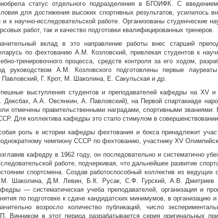
риобрела статус отдельного подразделения в БГОИФК. С введением
словия для достижения высоких спортивных результатов, усилилось вн
о и к научно-исследовательской работе. Организованы студенческие на
урсовых работ, так и качество подготовки квалифицированных тренеров.
начительный вклад в это направление работы внес старший препо
еларусь по фехтованию А.М. Козловский, привлекая студентов к нау
чебно-тренировочного процесса, средств контроля за его ходом, разр
од руководством А.М. Козловского подготовлены первые лауреаты
 Павловский, Г. Крот, М. Шаколина, Е. Сакульская и др.
спешные выступления студентов и преподавателей кафедры на XV и X
. Дексбах, А.А. Овсянкин, А. Павловский), на Первой спартакиаде наро
ыли отмечены правительственными наградами, спортивными званиями: Г
ССР. Для коллектива кафедры это стало стимулом в совершенствовании 
собая роль в истории кафедры фехтования и бокса принадлежит участ
еоднократному чемпиону СССР по фехтованию, участнику XV Олимпийски
озглавив кафедру в 1962 году, он последовательно и систематично убе
сследовательской работе, подчеркивая, что дальнейшее развитие спорт
остоянии спортсмена. Создав работоспособный коллектив из ведущих с
.М. Шаколина, Д.М. Левин, Б.К. Русак, С.Ф. Гурский, А.В. Дмитриев 
афедры — систематическая учеба преподавателей, организация и про
анятия по подготовке к сдаче кандидатских минимумов, в организацию и
начительно возросло количество публикаций, число экспериментал
.П. Винником в этот период разрабатывается серия оригинальных пр