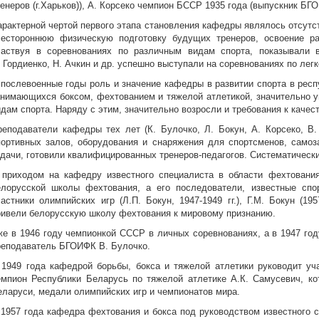
енеров (г.Харьков)), А. Корсеко чемпион БССР 1935 года (выпускник БГО
арактерной чертой первого этапа становления кафедры являлось отсутст
сестороннюю физическую подготовку будущих тренеров, освоение р
частвуя в соревнованиях по различным видам спорта, показывали 
 Гордиенко, Н. Ачкин и др. успешно выступали на соревнованиях по легк
 послевоенные годы роль и значение кафедры в развитии спорта в рес
анимающихся боксом, фехтованием и тяжелой атлетикой, значительно у
идам спорта. Наряду с этим, значительно возросли и требования к качес
реподаватели кафедры тех лет (К. Булочко, Л. Бокун, А. Корсеко, В.
портивных залов, оборудования и снаряжения для спортсменов, само
адачи, готовили квалифицированных тренеров-педагогов. Систематическ
 приходом на кафедру известного специалиста в области фехтования 
елорусской школы фехтования, а его последователи, известные сп
астники олимпийских игр (Л.П. Бокун, 1947-1949 гг.), Г.М. Бокун (1957
ривели белорусскую школу фехтования к мировому признанию.
же в 1946 году чемпионкой СССР в личных соревнованиях, а в 1947 го
реподаватель БГОИФК В. Булочко.
 1949 года кафедрой борьбы, бокса и тяжелой атлетики руководит уч
емпион Республики Беларусь по тяжелой атлетике А.К. Самусевич, ко
еларуси, медали олимпийских игр и чемпионатов мира.
 1957 года кафедра фехтования и бокса под руководством известного 