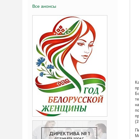
Все анонсы
К
п
Б
т
н
п
п
(1
П
М