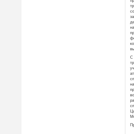
п
т
с
з
д
н
п
ф
к
в
С
т
у
ат
с
н
п
в
р
с
Ц
М
П