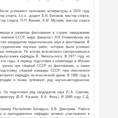
После успешного окончания аспирантуры в 1974 году
р спорта, к.п.н., доцент Б.И. Беляков, мастер спорта,
тер спорта, П.П. Винник, К.М. Мулаев, мастер спорта
омощи в развитии фехтования в стране заведование
 чемпион СССР, мира, финалист XIX Олимпийских игр
стал кандидатом педагогических наук в фехтовании. В
студенческих научных работ, которые были успешно
ных конкурсах. По итогам всесоюзного смотра-конкурса
 выпускника кафедры В. Ямпольского. В 1977 году из
 эти годы, в период подготовки к олимпиаде в Москве
й группы при сборной СССР по фехтованию, а также
 подготовку сборной команды СССР, чем обеспечили
вторитет кафедры на всесоюзной арене. В 1980 году в
ртацию и позже публикует ряд научно-методических
о. Он подготовил ряд кандидатов наук (С.А. Сергеев,
рантуру (В.Я. Коганов, В.А. Фель). В 1995 году С.Д.
 тренер Республики Беларусь А.В. Дмитриев. Работа
ты и преподаватели кафедры активно участвовали в