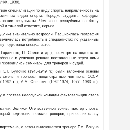
ИФК, 1939).
вие специализации по виду спорта, направленность на
азличных видов спорта. Нередко студенты кафедры,
высокие результаты. Чемпионы республики по боксу
ой и тяжелой атлетике, борьбе.
публике значительно возросли. Расширилась география
величилась потребность в специалистах по указанным
тву подготовки специалистов.
 Гордиенко, П. Сомов и др.), несмотря на недостаток
забвенно и успешно решали поставленные перед ними
и проводились семинары для тренеров и судей.
К.Т. Булочко (1945-1949 гг.) были заложены основы
ортсмены и тренеры, неоднократные чемпионы СССР,
-1962 гг.), А.А. Овсянкин (1962-1974, 1977- 1983 гг.),
ду в составе белоруской команды фехтовальщиц стала
астник Великой Отечественной войны, мастер спорта,
торый подготовил немало тренеров, принесших славу
спортсмена, а затем выдающегося тренера Г.М. Бокуна