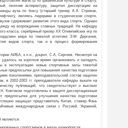
одготовлен магистр по физической культуре и спорту,
рый, окончив аспирантуру, защитил диссертацию на
манды вуза по боксу (старший тренер А.А. Стрижак,
лифтингу, являясь лидерами в студенческом спорте,
вузов сдерживает развитие этого вида спорта. Однако
дежду на возрождение славных традиций. На кафедру
ого класса, серебряный призер XX Олимпийских игр по
кордсмен мира по тяжелой атлетике Э.М. Дергачев,
итие видов спорта, так и в процесс формирования
рии АИБА, к.п.н., доцент, С.А. Сергеев. Несмотря на
 удалось за короткое время организовать и наладить
ны в эксплуатацию новые спортивные залы тяжелой
имальные предпосылки для повышения качества подготовки
ими поколениями, преподавательский состав нацелен
к, в 2002-2003 гг. преподаватели кафедры вышли на
ичеству публикаций, что свидетельствует о высоких
.Н. Ковтиком подготовлены к защите диссертационные
ет предпосылки для улучшения качества подготовки
успешно защищал представитель Китая, стажер Фань
йчивые международные связи с Россией, Украиной,
й являются:
ированных спортсменов в видах единоборств;