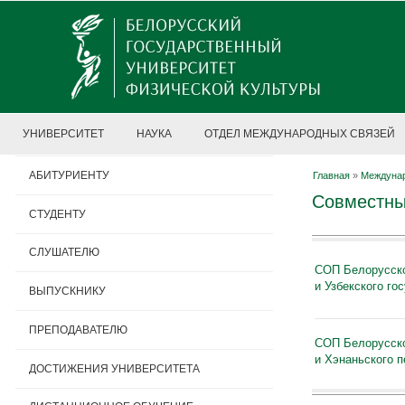
УНИВЕРСИТЕТ
НАУКА
ОТДЕЛ МЕЖДУНАРОДНЫХ СВЯЗЕЙ
АБИТУРИЕНТУ
Главная
»
Междунар
Совместны
СТУДЕНТУ
СЛУШАТЕЛЮ
СОП Белорусско
и Узбекского го
ВЫПУСКНИКУ
ПРЕПОДАВАТЕЛЮ
СОП Белорусско
и Хэнаньского п
ДОСТИЖЕНИЯ УНИВЕРСИТЕТА