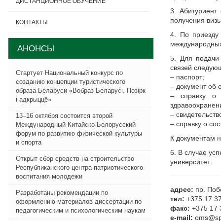
ДИСТАНЦИОННОЕ ОБУЧЕНИЕ
3. Абитуриент
получения визы
КОНТАКТЫ
4. По приезду
международных
АНОНСЫ
5. Для подачи
связей следую
Стартует Национальный конкурс по
– паспорт;
созданию концепции туристического
– документ об 
образа Беларуси «Вобраз Беларусi. Позiрк
– справку о 
i адкрыццё»
здравоохранени
– свидетельств
13–16 октября состоится второй
– справку о со
Международный Китайско-Белорусский
форум по развитию физической культуры
К документам н
и спорта
6. В случае ус
Открыт сбор средств на строительство
университет.
Республиканского центра патриотического
воспитания молодежи
адрес:
пр. Поб
Разработаны рекомендации по
тел:
+375 17 37
оформлению материалов диссертации по
факс:
+375 17 
педагогическим и психологическим наукам
e-mail:
oms@spo