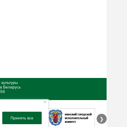
 культуры
ка Беларусь
 59
Принять все
❯