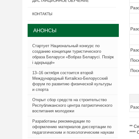
ДИСТАНЦИОННОЕ ОБУЧЕНИЕ
Раз
КОНТАКТЫ
Раз
АНОНСЫ
Стартует Национальный конкурс по
Раз
созданию концепции туристического
образа Беларуси «Вобраз Беларусi. Позiрк
Пос
i адкрыццё»
Пос
13–16 октября состоится второй
Международный Китайско-Белорусский
форум по развитию физической культуры
и спорта
Открыт сбор средств на строительство
Республиканского центра патриотического
Раз
воспитания молодежи
Разработаны рекомендации по
** С
оформлению материалов диссертации по
****
педагогическим и психологическим наукам