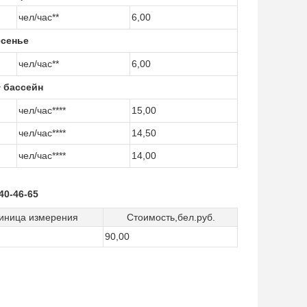
чел/час**
6,00
есенье
чел/час**
6,00
 бассейн
чел/час****
15,00
чел/час****
14,50
чел/час****
14,00
40-46-65
иница измерения
Стоимость,бел.руб.
90,00