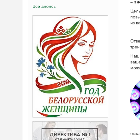
– э
Все анонсы
Цел
повы
из в
Отв
трен
Наши
ваше
можн
окна