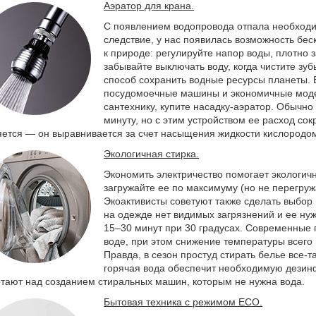
Аэратор для крана.
С появлением водопровода отпала необходимо
следствие, у нас появилась возможность бес
к природе: регулируйте напор воды, плотно 
забывайте выключать воду, когда чистите з
способ сохранить водные ресурсы планеты. В
посудомоечные машины и экономичные модел
сантехнику, купите насадку-аэратор. Обычно 
минуту, но с этим устройством ее расход со
ется — он выравнивается за счет насыщения жидкости кислородо
Экологичная стирка.
Экономить электричество помогает экологич
загружайте ее по максимуму (но не перегруж
Экоактивисты советуют также сделать выбор 
на одежде нет видимых загрязнений и ее нуж
15–30 минут при 30 градусах. Современные 
воде, при этом снижение температуры всего 
Правда, в сезон простуд стирать белье все-
горячая вода обеспечит необходимую дезинф
тают над созданием стиральных машин, которым не нужна вода.
Бытовая техника с режимом ECO.