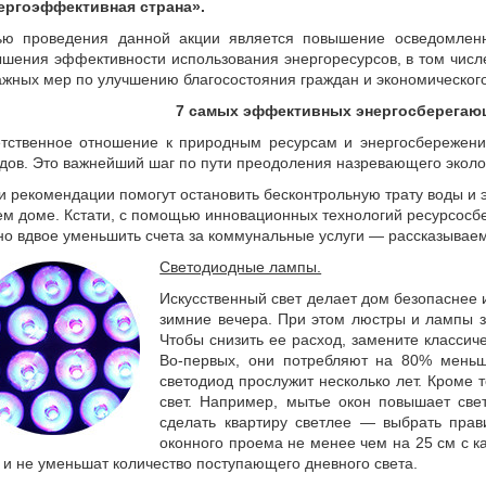
нергоэффективная страна».
ью проведения данной акции является повышение осведомленн
шения эффективности использования энергоресурсов, в том числе
ажных мер по улучшению благосостояния граждан и экономического
7 самых эффективных энергосберегаю
етственное отношение к природным ресурсам и энергосбережен
дов. Это важнейший шаг по пути преодоления назревающего эколог
 рекомендации помогут остановить бесконтрольную трату воды и эл
м доме. Кстати, с помощью инновационных технологий ресурсосб
о вдвое уменьшить счета за коммунальные услуги — рассказываем
Светодиодные лампы.
Искусственный свет делает дом безопаснее 
зимние вечера. При этом люстры и лампы з
Чтобы снизить ее расход, замените класси
Во-первых, они потребляют на 80% меньш
светодиод прослужит несколько лет. Кроме 
свет. Например, мытье окон повышает св
сделать квартиру светлее — выбрать пра
оконного проема не менее чем на 25 см с ка
 и не уменьшат количество поступающего дневного света.