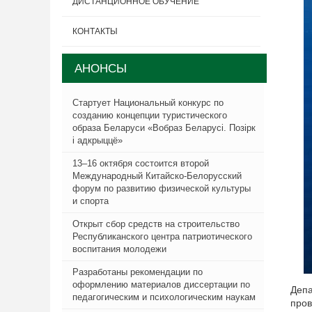
ДИСТАНЦИОННОЕ ОБУЧЕНИЕ
КОНТАКТЫ
АНОНСЫ
Стартует Национальный конкурс по
созданию концепции туристического
образа Беларуси «Вобраз Беларусi. Позiрк
i адкрыццё»
13–16 октября состоится второй
Международный Китайско-Белорусский
форум по развитию физической культуры
и спорта
Открыт сбор средств на строительство
Республиканского центра патриотического
воспитания молодежи
Разработаны рекомендации по
оформлению материалов диссертации по
Депа
педагогическим и психологическим наукам
пров