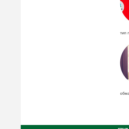
тип 
обма