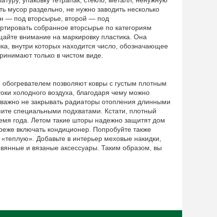
ть мусор раздельно, не нужно заводить несколько
ин — под вторсырье, второй — под
тировать собранное вторсырье по категориям
щайте внимание на маркировку пластика. Она
ика, внутри которых находится число, обозначающее
принимают только в чистом виде.
я обогревателем позволяют ковры с густым плотным
оки холодного воздуха, благодаря чему можно
м важно не закрывать радиаторы отопления длинными
епите специальными подхватами. Кстати, плотный
ремя года. Летом такие шторы надежно защитят дом
реже включать кондиционер. Попробуйте также
 «теплую». Добавьте в интерьер меховые накидки,
вянные и вязаные аксессуары. Таким образом, вы