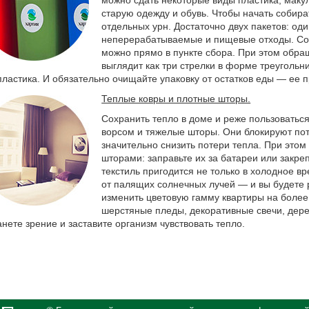
старую одежду и обувь. Чтобы начать собира
отдельных урн. Достаточно двух пакетов: од
неперерабатываемые и пищевые отходы. Сор
можно прямо в пункте сбора. При этом обра
выглядит как три стрелки в форме треугольн
пластика. И обязательно очищайте упаковку от остатков еды — ее 
Теплые ковры и плотные шторы.
Сохранить тепло в доме и реже пользоватьс
ворсом и тяжелые шторы. Они блокируют пот
значительно снизить потери тепла. При это
шторами: заправьте их за батареи или закр
текстиль пригодится не только в холодное в
от палящих солнечных лучей — и вы будете 
изменить цветовую гамму квартиры на более
шерстяные пледы, декоративные свечи, дере
нете зрение и заставите организм чувствовать тепло.