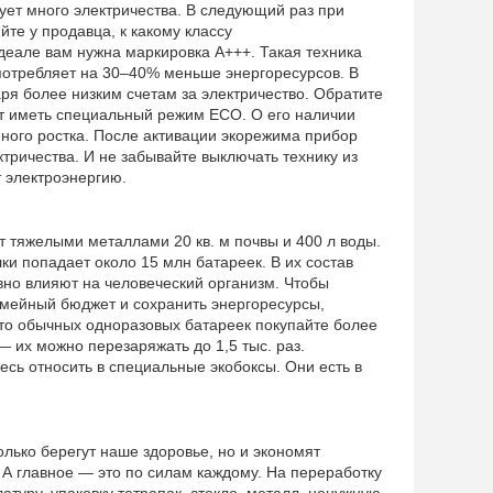
ует много электричества. В следующий раз при
йте у продавца, к какому классу
деале вам нужна маркировка А+++. Такая техника
потребляет на 30–40% меньше энергоресурсов. В
аря более низким счетам за электричество. Обратите
т иметь специальный режим ECO. О его наличии
еного ростка. После активации экорежима прибор
тричества. И не забывайте выключать технику из
т электроэнергию.
т тяжелыми металлами 20 кв. м почвы и 400 л воды.
ки попадает около 15 млн батареек. В их состав
вно влияют на человеческий организм. Чтобы
емейный бюджет и сохранить энергоресурсы,
сто обычных одноразовых батареек покупайте более
 их можно перезаряжать до 1,5 тыс. раз.
сь относить в специальные экобоксы. Они есть в
лько берегут наше здоровье, но и экономят
 А главное — это по силам каждому. На переработку
атуру, упаковку тетрапак, стекло, металл, ненужную