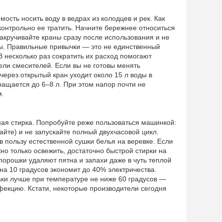
сть носить воду в ведрах из колодцев и рек. Как
контрольно ее тратить. Начните бережнее относиться
закручивайте краны сразу после использования и не
убы. Правильные привычки — это не единственный
 несколько раз сократить их расход помогают
и смесителей. Если вы не готовы менять
через открытый кран уходит около 15 л воды в
кращается до 6–8 л. При этом напор почти не
м.
ная стирка. Попробуйте реже пользоваться машинкой:
айте) и не запускайте полный двухчасовой цикл.
в пользу естественной сушки белья на веревке. Если
но только освежить, достаточно быстрой стирки на
порошки удаляют пятна и запахи даже в чуть теплой
на 10 градусов экономит до 40% электричества.
таки лучше при температуре не ниже 60 градусов —
екцию. Кстати, некоторые производители сегодня