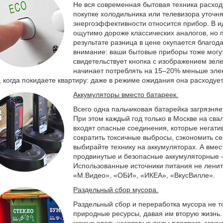
Не вся современная бытовая техника расход
покупке холодильника или телевизора уточня
энергоэффективности относится прибор. В и
ощутимо дороже классических аналогов, но 
результате разница в цене окупается благод
внимание: ваши бытовые приборы тоже могу
свидетельствует кнопка с изображением зел
начинает потреблять на 15–20% меньше элек
, когда покидаете квартиру: даже в режиме ожидания она расходуе
Аккумуляторы вместо батареек.
Всего одна пальчиковая батарейка загрязняе
При этом каждый год только в Москве на свал
входят опасные соединения, которые негати
сократить токсичные выбросы, сэкономить с
выбирайте технику на аккумуляторах. А вме
продвинутые и безопасные аккумуляторные —
Использованные источники питания не лените
«М.Видео», «ОБИ», «ИКЕА», «ВкусВилле».
Раздельный сбор мусора.
Раздельный сбор и переработка мусора не то
природные ресурсы, давая им вторую жизнь.
можно сдать некоторые виды пластика, макул