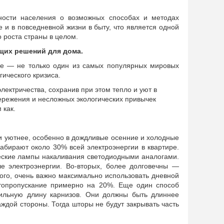
ости населения о возможных способах и методах
 и в повседневной жизни в быту, что является одной
 роста страны в целом.
щих решений для дома.
ие — не только один из самых популярных мировых
ического кризиса.
ектричества, сохранив при этом тепло и уют в
ережения и несложных экологических привычек
 как.
и уютнее, особенно в дождливые осенние и холодные
абирают около 30% всей электроэнергии в квартире.
ческие лампы накаливания светодиодными аналогами.
е электроэнергии. Во-вторых, более долговечны —
того, очень важно максимально использовать дневной
етопропускание примерно на 20%. Еще один способ
вильную длину карнизов. Они должны быть длиннее
ждой стороны. Тогда шторы не будут закрывать часть