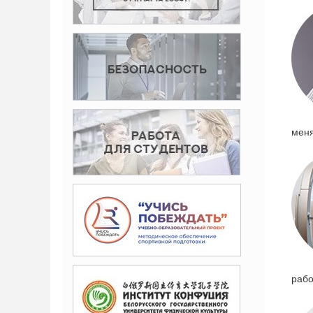
меня
рабо