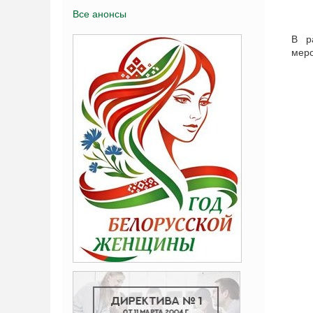
Все анонсы
В р
меро