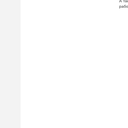
А та
рабо