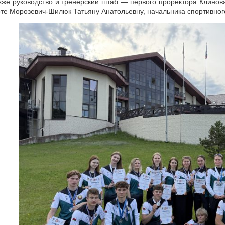
кже руководство и тренерский штаб — первого проректора Клино
те Морозевич-Шилюк Татьяну Анатольевну, начальника спортивног