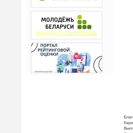
Благ
Кари
Викт