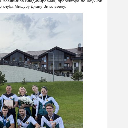
ва Владимира Владимировича, проректора по научной
о клуба Мишуру Диану Витальевну.