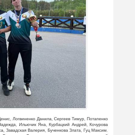
енис, Логвиненко Данила, Сергеев Тимур, Потапенко
Надежда, Ильючик Яна, Курбацкий Андрей, Кочурова
а, Завадская Валерия, Бученкова Злата, Гуц Максим.