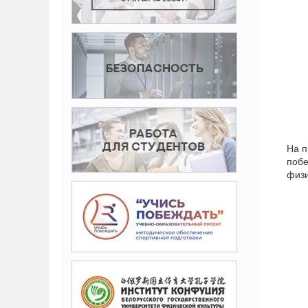
На п
побе
физи