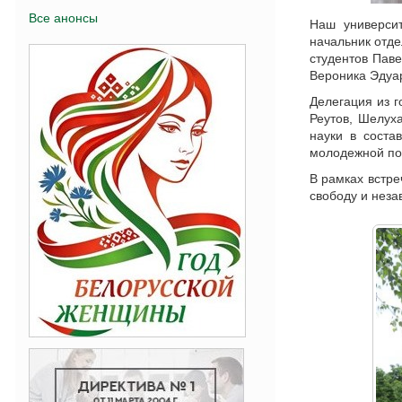
Все анонсы
Наш университ
начальник отд
студентов Пав
Вероника Эдуа
Делегация из г
Реутов, Шелух
науки в соста
молодежной по
В рамках встре
свободу и неза