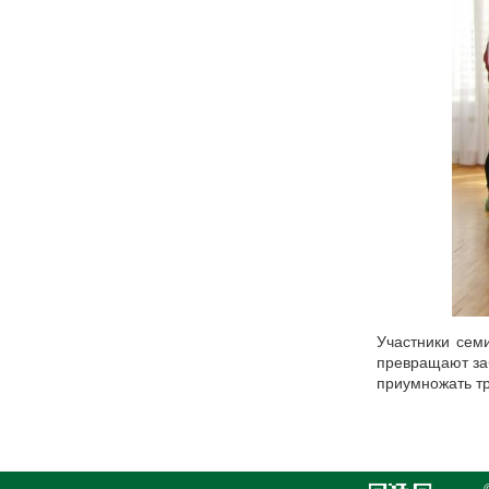
Участники сем
превращают заб
приумножать т