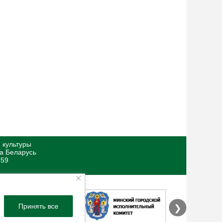
 культуры
ка Беларусь
 59
Принять все
❯