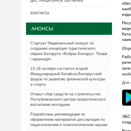
ДИСТАНЦИОННОЕ ОБУЧЕНИЕ
обес
наиб
КОНТАКТЫ
изда
Ресу
АНОНСЫ
виде
Ката
наи
Стартует Национальный конкурс по
Широ
созданию концепции туристического
образа Беларуси «Вобраз Беларусi. Позiрк
Рабо
i адкрыццё»
реги
зале
13–16 октября состоится второй
необ
Международный Китайско-Белорусский
форум по развитию физической культуры
Для 
и спорта
Открыт сбор средств на строительство
Республиканского центра патриотического
воспитания молодежи
Разработаны рекомендации по
ЭБС
оформлению материалов диссертации по
созд
педагогическим и психологическим наукам
Вид