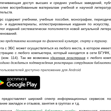
печивающая доступ высших и средних учебных заведений, публ
олее востребованным материалам учебной и научной литератур
тельств.
рс содержит учебники, учебные пособия, монографии, периодиче
о- и аудиоматериалы, иллюстрированные издания по искусству, 
лог изданий систематически пополняется новой актуальной литер
менований.
ко представлена коллекция по физической культуре, спорту и туризму.
та с ЭБС может осуществляться из любого места, в котором имеет
страцию с любого компьютера, который находится в сети БГУФК, 
удаленная регистрация
 (ком. 114). Так же возможна
с любого комп
ходимо дождаться подтверждения регистрации сотрудником библиотеки и
пользователей доступно приложение для Android
 предоставляет широкий спектр информационных сервисов: пол
ание закладок и отзывов, занятия в группах и т.д.
«Университетской библиотеки онлайн»
еоканал
размещает записи 