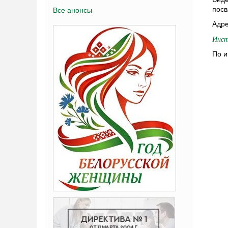
посв
Все анонсы
Адре
Инст
По и