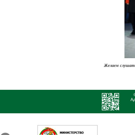
Желаем слушате
Ад