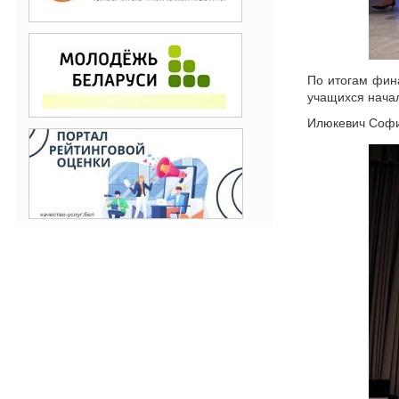
По итогам фина
учащихся начал
Илюкевич София