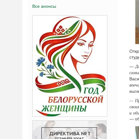
Все анонсы
Откр
студ
Д
—
самы
Вас
впеч
выгл
— Пр
свои
и об
— об