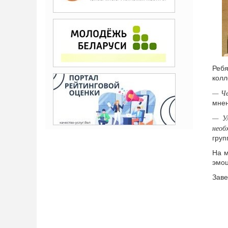
Реб
колл
— Че
мнен
— Ул
необ
груп
На м
эмоц
Заве