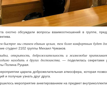
ята охотно обсуждали вопросы взаимоотношений в группе, пре
ектива.
м быстрее мы станем единым целым, тем более комфортным будет для 
ие студент 2102 группы Михаил Чумаков.
ыбка, открытость, доброжелательность и жизнелюбие притягивает
ходимо находить в других достоинства,
— поделилась секретами у
пы Полина Руцкая.
ероприятии царила доброжелательная атмосфера, которая позвол
ий и получше узнать друг друга.
ршилось мероприятие анкетированием на предмет внутриколлект