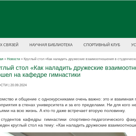
Х СВЯЗЕЙ
НАУЧНАЯ БИБЛИОТЕКА
СПОРТИВНЫЙ КЛУБ
У
ая
»
Новости
»
Круглый стол «Как наладить дружеские взаимоотношения в студенческ
глый стол «Как наладить дружеские взаимоотн
ошел на кафедре гимнастики
ТИ | 20.09.2024
омство и общение с однокурсниками очень важно: это и взаимная 
приятия в стенах университета и за его пределами. Ни для кого не
ьями на всю жизнь. А кто-то даже встречает вторую половинку.
студентов кафедры гимнастики спортивно-педагогического фак
еден круглый стол на тему: «Как наладить дружеские взаимоотноше