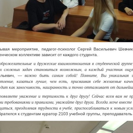
ывая мероприятие, педагог-психолог Сергей Васильевич Шевчи
енческом коллективе зависит от каждого студента.
оброжелательные и дружеские взаимоотношения в студенческой групп
х сложных задач становиться возможным, а каждый участник ощущ
важно быть самим собой! Помните, Вы уникальная и
ильевич, —
атление, казаться лучше, чем есть, присваивая себе желаемые каче
ядит как заносчивость, наигранность и точно отталкивает от дальне
оявляете уважение и терпимость к друг другу! Сейчас всем вам не пр
ми требованиями и правилами, уважайте друг друга. Всегда легче вместе
щаться, преодолевая трудности в учебе, приспосабливаться к новым ус
ратился к студентам куратор 2103 учебной группы, преподавател