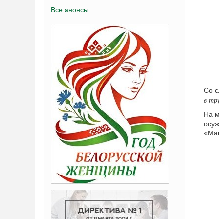
Все анонсы
Со с
в тр
На м
осуж
«Мам