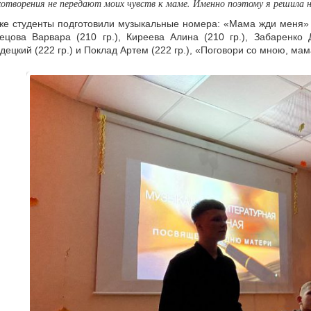
отворения не передают моих чувств к маме. Именно поэтому я решила на
же студенты подготовили музыкальные номера: «Мама жди меня» 
ецова Варвара (210 гр.), Киреева Алина (210 гр.), Забаренко
децкий (222 гр.) и Поклад Артем (222 гр.), «Поговори со мною, мам