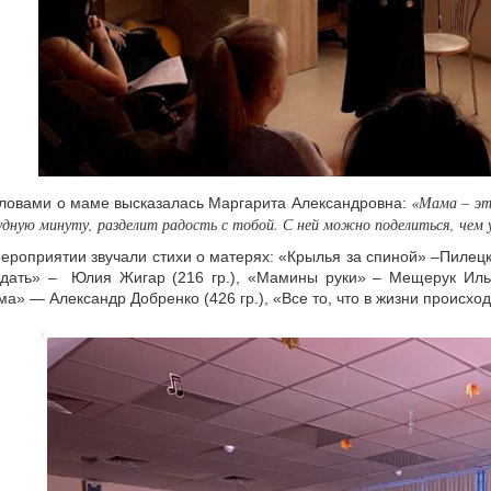
«Мама – эт
ловами о маме высказалась Маргарита Александровна:
удную минуту, разделит радость с тобой. С ней можно поделиться, чем у
ероприятии звучали стихи о матерях: «Крылья за спиной» –Пилецкая
дать» – Юлия Жигар (216 гр.), «Мамины руки» – Мещерук Илья 
а» — Александр Добренко (426 гр.), «Все то, что в жизни происход