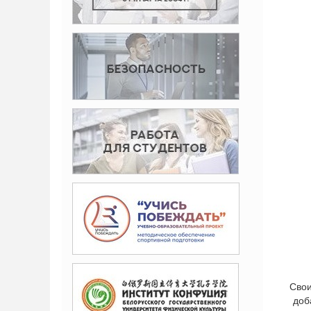
Свои
доба