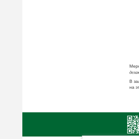
Мер
дела
В за
на э