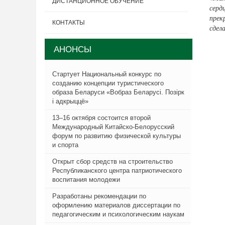
ДИСТАНЦИОННОЕ ОБУЧЕНИЕ
серд
прек
КОНТАКТЫ
сдел
АНОНСЫ
Стартует Национальный конкурс по
созданию концепции туристического
образа Беларуси «Вобраз Беларусi. Позiрк
i адкрыццё»
13–16 октября состоится второй
Международный Китайско-Белорусский
форум по развитию физической культуры
и спорта
Открыт сбор средств на строительство
Республиканского центра патриотического
воспитания молодежи
Разработаны рекомендации по
оформлению материалов диссертации по
педагогическим и психологическим наукам