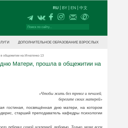
|
|
|
RU
BY
EN
中文
СЛУГИ
ДОПОЛНИТЕЛЬНОЕ ОБРАЗОВАНИЕ ВЗРОСЛЫХ
в общежитии на Игнатенко 13
 дню Матери, прошла в общежитии на
«Чтобы жить без тревог и печалей,
берегите своих матерей»
ая гостиная, посвящённая дню матери, на котором
Подерис, старший преподаватель кафедры психологии
его ребенка самой искренней любовью. Только мама всем