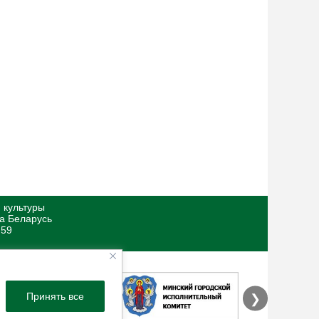
 культуры
ка Беларусь
 59
Принять все
❯