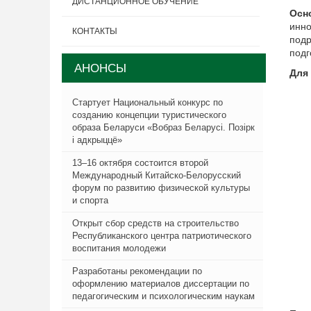
ДИСТАНЦИОННОЕ ОБУЧЕНИЕ
Осн
инно
КОНТАКТЫ
подр
подг
АНОНСЫ
Для
Стартует Национальный конкурс по
созданию концепции туристического
образа Беларуси «Вобраз Беларусi. Позiрк
i адкрыццё»
13–16 октября состоится второй
Международный Китайско-Белорусский
форум по развитию физической культуры
и спорта
Открыт сбор средств на строительство
Республиканского центра патриотического
воспитания молодежи
Разработаны рекомендации по
оформлению материалов диссертации по
педагогическим и психологическим наукам