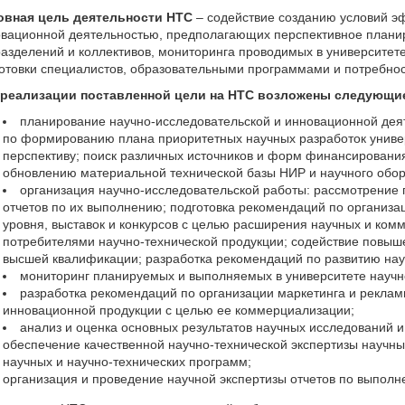
овная цель деятельности НТС
– содействие созданию условий эф
вационной деятельностью, предполагающих перспективное плани
азделений и коллективов, мониторинга проводимых в университет
отовки специалистов, образовательными программами и потребнос
 реализации поставленной цели на НТС возложены следующи
планирование научно-исследовательской и инновационной деят
по формированию плана приоритетных научных разработок униве
перспективу; поиск различных источников и форм финансировани
обновлению материальной технической базы НИР и научного обо
организация научно-исследовательской работы: рассмотрение 
отчетов по их выполнению; подготовка рекомендаций по организа
уровня, выставок и конкурсов с целью расширения научных и комм
потребителями научно-технической продукции; содействие повыш
высшей квалификации; разработка рекомендаций по развитию нау
мониторинг планируемых и выполняемых в университете научно
разработка рекомендаций по организации маркетинга и реклам
инновационной продукции с целью ее коммерциализации;
анализ и оценка основных результатов научных исследований и
обеспечение качественной научно-технической экспертизы научны
научных и научно-технических программ;
организация и проведение научной экспертизы отчетов по выпол