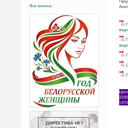
Пред
Все анонсы
Анат
ведо
ведо
П
Цент
2200
+375