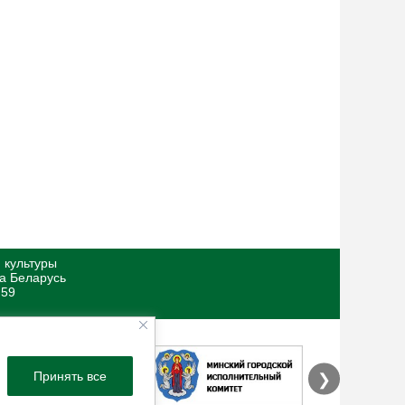
 культуры
ка Беларусь
 59
Принять все
❯