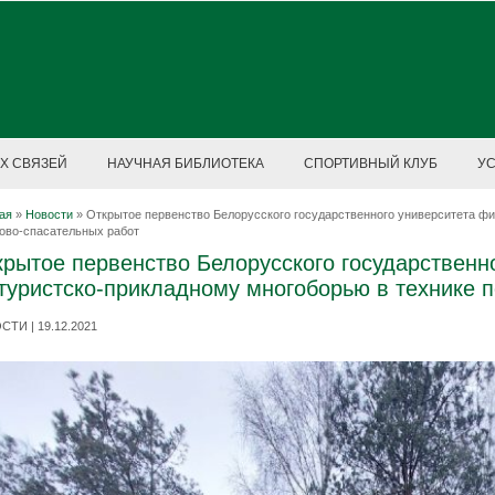
Х СВЯЗЕЙ
НАУЧНАЯ БИБЛИОТЕКА
СПОРТИВНЫЙ КЛУБ
У
ая
»
Новости
»
Открытое первенство Белорусского государственного университета фи
ово-спасательных работ
рытое первенство Белорусского государственн
туристско-прикладному многоборью в технике 
ТИ | 19.12.2021