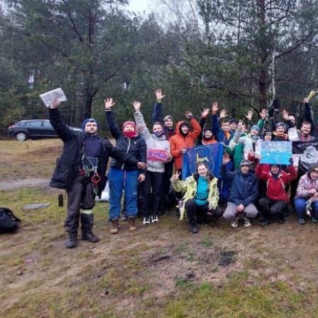
 по 12 декабря в Дзержинском районе прошло открытое первен
ческой культуры по туристско-прикладному многоборью в технике 