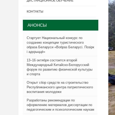
ДИСТАНЦИОННОЕ ОБУЧЕНИЕ
КОНТАКТЫ
АНОНСЫ
Стартует Национальный конкурс по
созданию концепции туристического
образа Беларуси «Вобраз Беларусi. Позiрк
i адкрыццё»
13–16 октября состоится второй
Международный Китайско-Белорусский
форум по развитию физической культуры
и спорта
Открыт сбор средств на строительство
Республиканского центра патриотического
воспитания молодежи
C 11
Разработаны рекомендации по
физи
оформлению материалов диссертации по
педагогическим и психологическим наукам