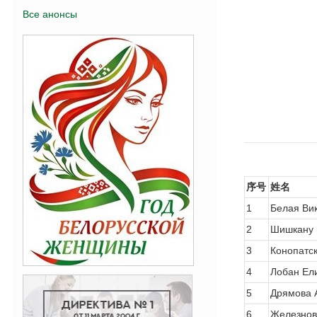
Все анонсы
序号
姓名
1
Белая Ви
2
Шишкану 
3
Конопатс
4
Лобан Ел
5
Дрямова 
6
Железнов