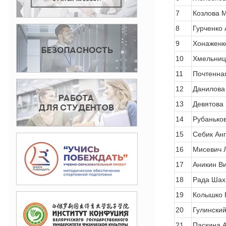
7
Козлова 
8
Гурченко
9
Хонаженк
10
Хмельниц
11
Почтенна
12
Данилова
13
Девятова
14
Рубанько
15
Себик Ан
16
Мисевич 
17
Аникин Ви
18
Рада Шах
19
Колышко 
20
Гулински
21
Паскина 