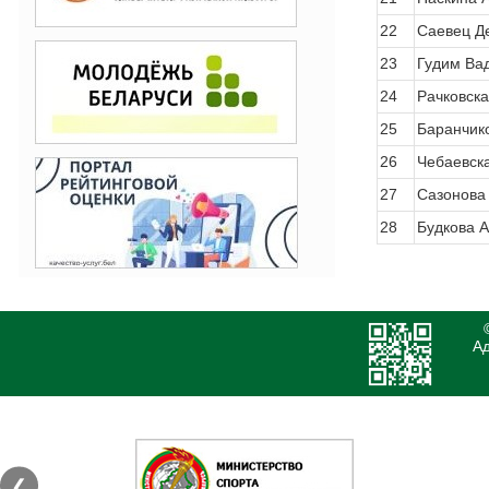
22
Саевец Д
23
Гудим Ва
24
Рачковск
25
Баранчик
26
Чебаевск
27
Сазонова
28
Будкова 
Ад
❮