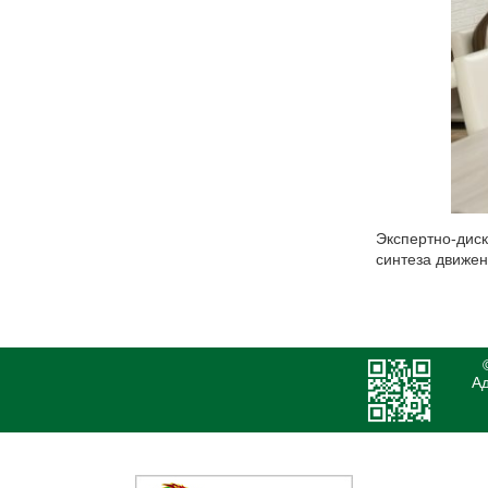
Экспертно-дис
синтеза движен
Ад