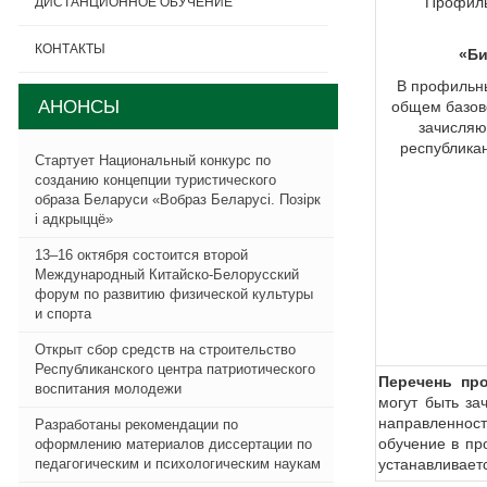
Профиль
ДИСТАНЦИОННОЕ ОБУЧЕНИЕ
КОНТАКТЫ
«Би
В профильны
АНОНСЫ
общем базов
зачисляю
республика
Стартует Национальный конкурс по
созданию концепции туристического
образа Беларуси «Вобраз Беларусi. Позiрк
i адкрыццё»
13–16 октября состоится второй
Международный Китайско-Белорусский
форум по развитию физической культуры
и спорта
Открыт сбор средств на строительство
Республиканского центра патриотического
Перечень пр
воспитания молодежи
могут быть за
направленнос
Разработаны рекомендации по
обучение в пр
оформлению материалов диссертации по
педагогическим и психологическим наукам
устанавливает