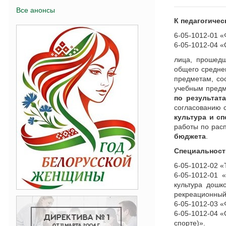
Все анонсы
К педагогиче
6-05-1012-01 «
6-05-1012-04 «
лица, прошедш
общего средне
предметам, со
учебным предме
по результат
согласованию 
культура и сп
работы по ра
бюджета
.
Специальности
6-05-1012-02 «
6-05-1012-01 
культура дошк
рекреационный
6-05-1012-03 «
6-05-1012-04 «
спорте)».