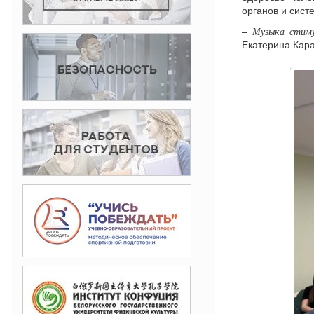
органов и сист
Музыка стиму
–
Екатерина Кара