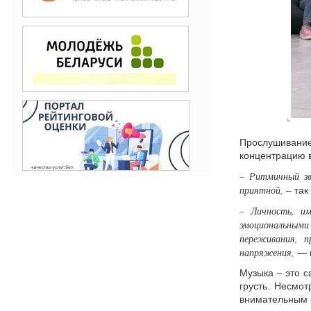
Прослушивание
концентрацию 
–
Ритмичный зв
приятной,
– так
–
Личность, им
эмоциональным
переживания, п
напряжения,
— 
Музыка – это с
грусть. Несмо
внимательным к