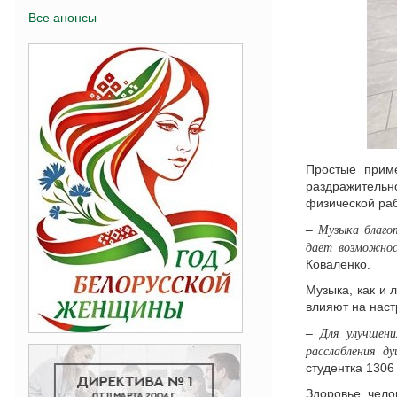
Все анонсы
Простые прим
раздражительн
физической раб
Музыка благо
–
дает возможнос
Коваленко.
Музыка, как и 
влияют на наст
Для улучшения
–
расслабления д
студентка 1306
Здоровье чело