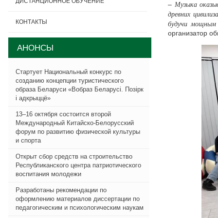
ДИСТАНЦИОННОЕ ОБУЧЕНИЕ
Музыка оказыв
–
древних цивилиз
КОНТАКТЫ
будучи мощным 
организатор об
АНОНСЫ
Стартует Национальный конкурс по
созданию концепции туристического
образа Беларуси «Вобраз Беларусi. Позiрк
i адкрыццё»
13–16 октября состоится второй
Международный Китайско-Белорусский
форум по развитию физической культуры
и спорта
Открыт сбор средств на строительство
Республиканского центра патриотического
воспитания молодежи
Разработаны рекомендации по
оформлению материалов диссертации по
педагогическим и психологическим наукам