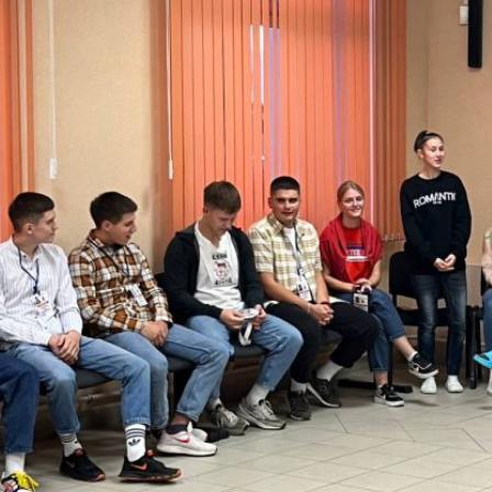
© Белорусский государственный университет физической
Адрес: пр-т Победителей, 105, г. Минск, 220020, Республи
Телефон: +375 17 373 30 08 Факс: +375 17 259 47
E-mail: rector@sportedu.by