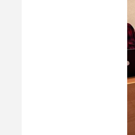
На 
поло