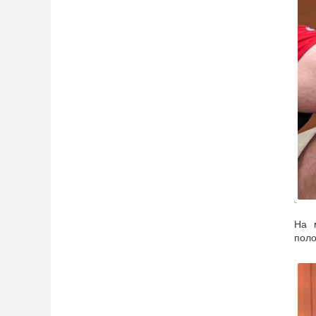
Под
колл