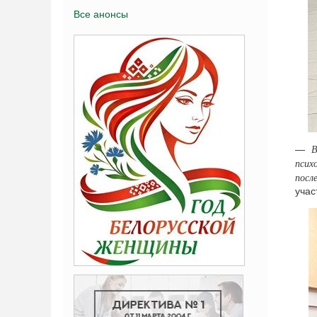
Все анонсы
В
—
псих
посл
учас