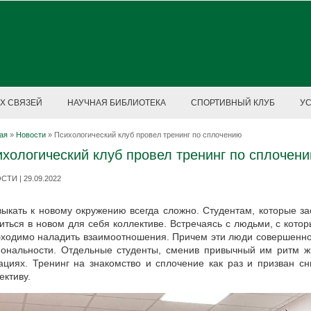
Х СВЯЗЕЙ
НАУЧНАЯ БИБЛИОТЕКА
СПОРТИВНЫЙ КЛУБ
У
ая
»
Новости
»
Психологический клуб провел тренинг по сплочению
хологический клуб провел тренинг по сплочен
ТИ | 29.09.2022
ыкать к новому окружению всегда сложно. Студентам, которые з
иться в новом для себя коллективе. Встречаясь с людьми, с кото
ходимо наладить взаимоотношения. Причем эти люди совершенно р
ональности. Отдельные студенты, сменив привычный им ритм ж
ациях. Тренинг на знакомство и сплочение как раз и призван с
ективу.