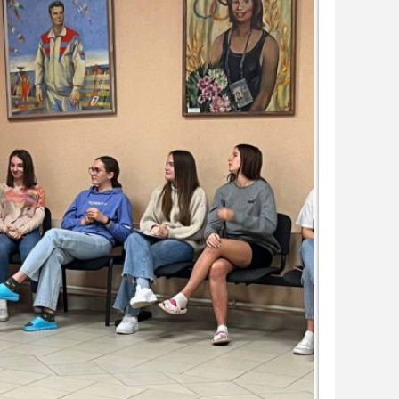
 культуры
ка Беларусь
 59
❯