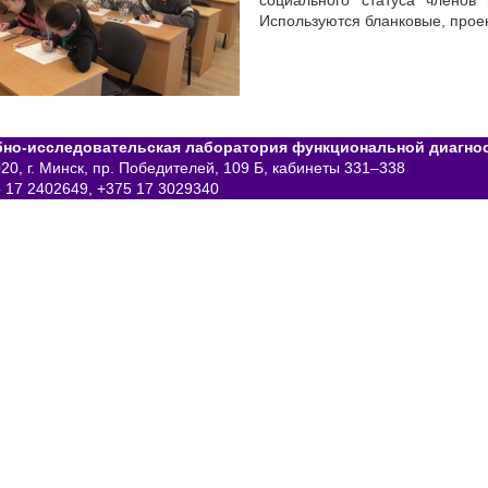
социального статуса членов
Используются бланковые, прое
бно-исследовательская лаборатория функциональной диагнос
20, г. Минск, пр. Победителей, 109 Б, кабинеты 331–338
 17 2402649, +375 17 3029340