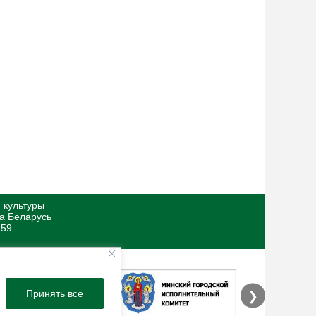
 культуры
ка Беларусь
 59
Принять все
❯