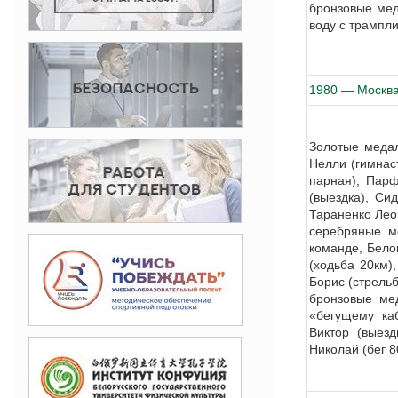
бронзовые мед
воду с трампли
1980 — Москв
Золотые медал
Нелли (гимнас
парная), Пар
(выездка), Си
Тараненко Лео
серебряные м
команде, Бело
(ходьба 20км)
Борис (стрельб
бронзовые мед
«бегущему ка
Виктор (выезд
Николай (бег 8