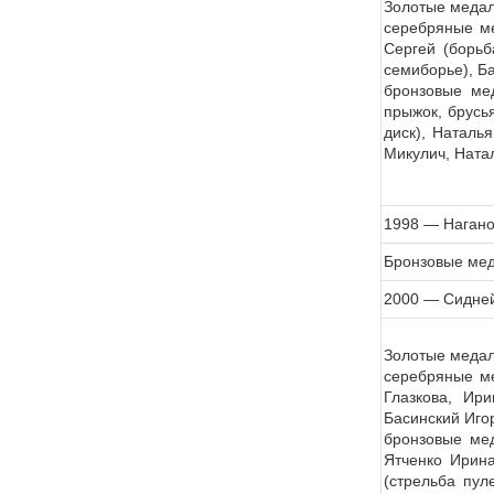
Золотые медал
серебряные ме
Сергей (борьб
семиборье), Ба
бронзовые мед
прыжок, брусья
диск), Наталь
Микулич, Ната
1998 — Наган
Бронзовые мед
2000 — Сидне
Золотые медали
серебряные ме
Глазкова, Ир
Басинский Иго
бронзовые мед
Ятченко Ирина
(стрельба пул