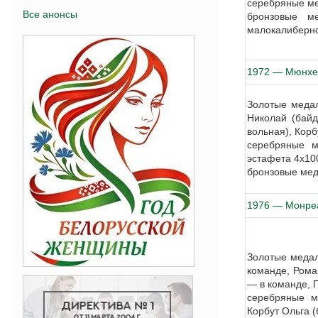
серебряные ме
Все анонсы
бронзовые ме
малокалиберно
1972 — Мюнхе
Золотые медал
Николай (байд
вольная), Корб
серебряные м
эстафета 4х100
бронзовые мед
1976 — Монре
Золотые медал
команде, Рома
— в команде, 
серебряные ме
Корбут Ольга (