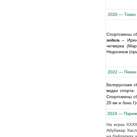
2020 — Токио
Спортсмены сб
медаль –
Ирин
четверка (Ма
Недосеков (пры
2022 — Пекин
Белорусская 
видах спорта:
Спортсмены с
Анна Гу
20 км и
2024 — Париж
На играх XXXI
Абубакар Хасл
на байдарках 