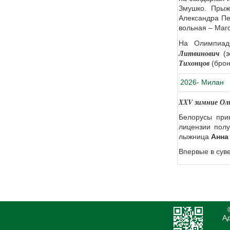
Змушко. Прыж
Александра Пе
вольная – Маг
На Олимпиад
Литвинович
(з
Тихонцов
(брон
2026- Милан
XXV зимние Ол
Белорусы при
лицензии пол
лыжница
Анна
Впервые в сув
Ад