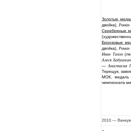
Золотые меда
Роман 
двойка),
Серебряные м
(художественн
Бронзовые ме
Роман
двойка),
Иван Тихон
(ле
Алеся Бабушкин
Анастасия П
—
Терещук, завое
МОК, медаль 
чемпионата ми
2010 — Ванкув