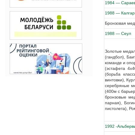
1984 — Сарае
1988 — Калгар
Бронзовая мед
1988 — Сеул
Золотые медал
(гандбол), Ба
команде и опо
(эстафета 4х
(борьба класс
винтовки), Кур
серебряные ме
(400м с барье
бронзовые мед
парная), Боги
пистолета), Ро
1992 -Альберв