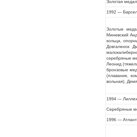
Золотая медаль
1992 — Барсе
Золотые меда
Миневский Анд
кольца, опорн
Довгаленок Дм
малокалиберног
серебряные ме
Леонид (тяжела
бронзовые мед
(плавание, ко
вольная), Демя
1994 — Лилле
Серебряные ме
1996 — Атлант