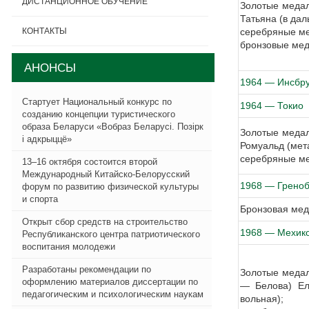
ДИСТАНЦИОННОЕ ОБУЧЕНИЕ
Золотые медал
Татьяна (в да
серебряные ме
КОНТАКТЫ
бронзовые мед
АНОНСЫ
1964 — Инсбр
Стартует Национальный конкурс по
1964 — Токио
созданию концепции туристического
образа Беларуси «Вобраз Беларусi. Позiрк
Золотые медал
i адкрыццё»
Ромуальд (мет
серебряные ме
13–16 октября состоится второй
Международный Китайско-Белорусский
1968 — Греноб
форум по развитию физической культуры
и спорта
Бронзовая меда
Открыт сбор средств на строительство
1968 — Мехик
Республиканского центра патриотического
воспитания молодежи
Разработаны рекомендации по
Золотые медал
оформлению материалов диссертации по
— Белова) Ел
педагогическим и психологическим наукам
вольная);