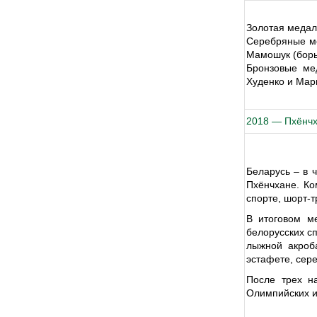
Золотая медаль
Серебряные ме
Мамошук (борьб
Бронзовые мед
Худенко и Мари
2018 — Пхёнч
Беларусь – в 
Пхёнчхане. Ко
спорте, шорт-т
В итоговом м
белорусских с
лыжной акроб
эстафете, сере
После трех н
Олимпийских и