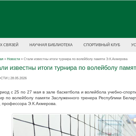
Х СВЯЗЕЙ
НАУЧНАЯ БИБЛИОТЕКА
СПОРТИВНЫЙ КЛУБ
У
ая
»
Новости
»
Стали известны итоги турнира по волейболу памяти Э.К.Ахмерова
ли известны итоги турнира по волейболу памя
ТИ | 28.05.2026
риод с 25 по 27 мая в зале баскетбола и волейбола учебно-спор
ир по волейболу памяти Заслуженного тренера Республики Белару
, профессора Э.К.Ахмерова.