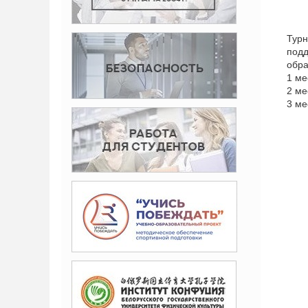
Турн
подд
обра
1 ме
2 м
3 ме