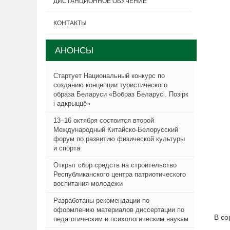
ДИСТАНЦИОННОЕ ОБУЧЕНИЕ
КОНТАКТЫ
АНОНСЫ
Стартует Национальный конкурс по
созданию концепции туристического
образа Беларуси «Вобраз Беларусi. Позiрк
i адкрыццё»
13–16 октября состоится второй
Международный Китайско-Белорусский
форум по развитию физической культуры
и спорта
Открыт сбор средств на строительство
Республиканского центра патриотического
воспитания молодежи
Разработаны рекомендации по
оформлению материалов диссертации по
В со
педагогическим и психологическим наукам