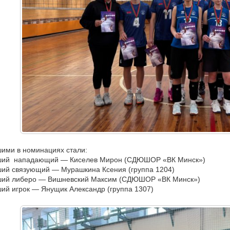
ими в номинациях стали:
ший нападающий — Киселев Мирон (СДЮШОР «ВК Минск»)
ий связующий — Мурашкина Ксения (группа 1204)
ший либеро — Вишневский Максим (СДЮШОР «ВК Минск»)
ий игрок — Янущик Александр (группа 1307)