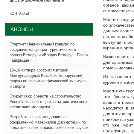
ДИСТАНЦИОННОЕ ОБУЧЕНИЕ
органов дыха
самочувствие и
КОНТАКТЫ
Многие ведущие
со злокачестве
АНОНСЫ
данным социсс
остановках общ
выступая в ро
Стартует Национальный конкурс по
курения в орга
созданию концепции туристического
образа Беларуси «Вобраз Беларусi. Позiрк
Важно понять, 
i адкрыццё»
для организма
помочь человек
13–16 октября состоится второй
Международный Китайско-Белорусский
Из сказанного 
форум по развитию физической культуры
курения и избе
и спорта
Многие считают
Открыт сбор средств на строительство
тем, бросить к
Республиканского центра патриотического
вошло в привы
воспитания молодежи
находятся в з
достаточно пр
Разработаны рекомендации по
приходится уже
оформлению материалов диссертации по
кто уже курит
педагогическим и психологическим наукам
подчеркнуть, 