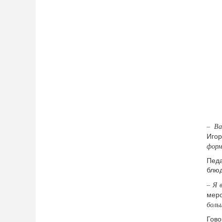
– Ва
Игор
форм
Педа
блюд
– Я 
мер
боль
Гово