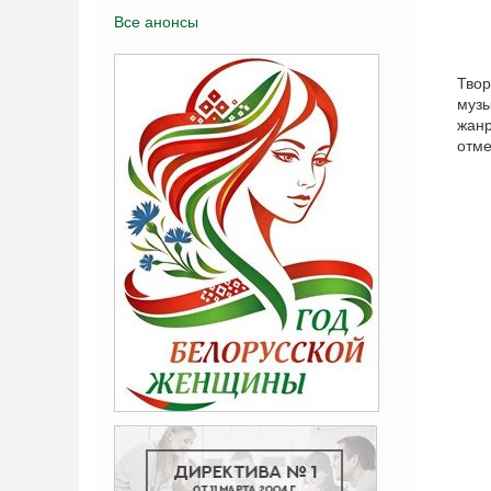
Все анонсы
Твор
музы
жанр
отме