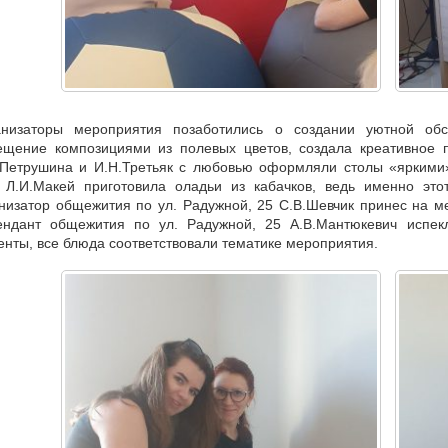
анизаторы мероприятия позаботились о создании уютной обст
ещение композициями из полевых цветов, создала креативное 
Петрушина и И.Н.Третьяк с любовью оформляли столы «яркими»
 Л.И.Макей приготовила оладьи из кабачков, ведь именно это
низатор общежития по ул. Радужной, 25 С.В.Шевчик принес на ме
ендант общежития по ул. Радужной, 25 А.В.Мантюкевич испекл
енты, все блюда соответствовали тематике мероприятия.