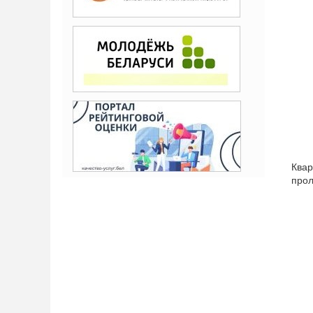
Квар
прол