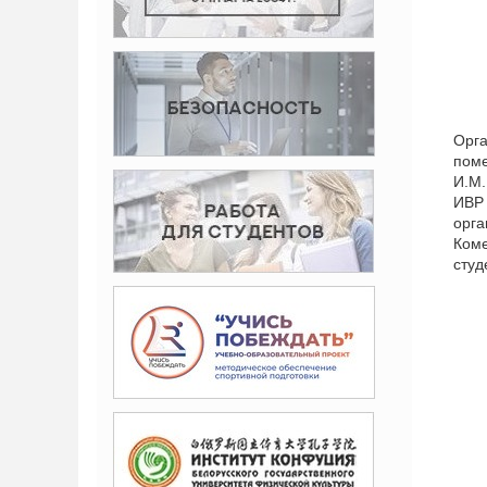
Орг
пом
И.М.
ИВР
орга
Ком
студ