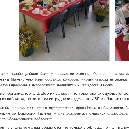
жно, чтобы ребята были участниками живого общения,
– отметил
то есть, общения, которого многим сегодня не хватае
евна Макей, –
атам проведения мероприятий, подтянуть к интересным идеям.
гог-организатор С.В.Шевчик заявил, что тематика следующего м
 из кабачка», на котором сотрудники отдела по ИВР и общежития 
всегда активно участвую в мероприятиях, проводимых в общежитии. О
– мне понравилась душевная атмосфера, 
оприятия Виктория Галеня,
шим удовольствием подпевала.
рят, лучшие команды рождаются не только в офисах, но и.… на кухн