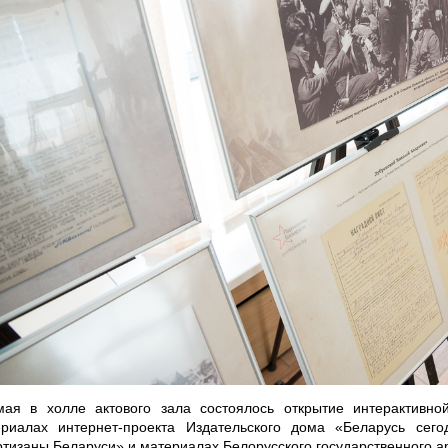
мая в холле актового зала состоялось открытие интерактивно
ериалах интернет-проекта Издательского дома «Беларусь сего
тизаны Беларуси» и материалах Белорусского государственного а