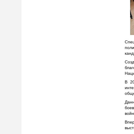
Спе
поли
канд
Соз
бла
Нац
В 2
инте
обще
Данн
боев
войн
Впер
выст