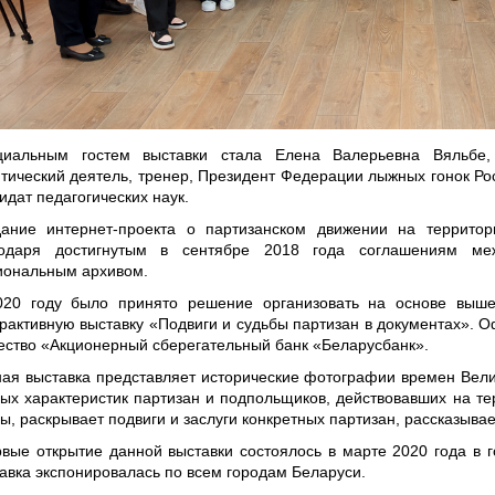
циальным гостем выставки стала Елена Валерьевна Вяльбе,
тический деятель, тренер, Президент Федерации лыжных гонок Ро
идат педагогических наук.
дание интернет-проекта о партизанском движении на террито
годаря достигнутым в сентябре 2018 года соглашениям ме
иональным архивом.
020 году было принято решение организовать на основе выше
рактивную выставку «Подвиги и судьбы партизан в документах». 
ство «Акционерный сберегательный банк «Беларусбанк».
ая выставка представляет исторические фотографии времен Вели
ых характеристик партизан и подпольщиков, действовавших на т
ы, раскрывает подвиги и заслуги конкретных партизан, рассказыва
вые открытие данной выставки состоялось в марте 2020 года в г
авка экспонировалась по всем городам Беларуси.