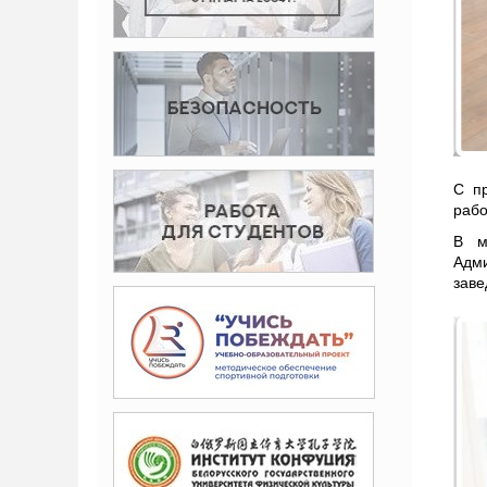
С пр
рабо
В м
Адми
заве