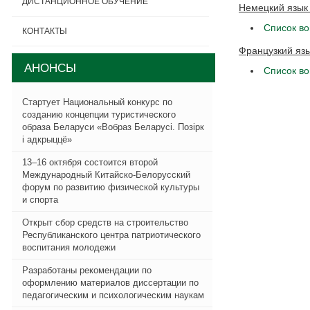
ДИСТАНЦИОННОЕ ОБУЧЕНИЕ
Немецкий язы
Список во
КОНТАКТЫ
Французкий яз
АНОНСЫ
Список во
Стартует Национальный конкурс по
созданию концепции туристического
образа Беларуси «Вобраз Беларусi. Позiрк
i адкрыццё»
13–16 октября состоится второй
Международный Китайско-Белорусский
форум по развитию физической культуры
и спорта
Открыт сбор средств на строительство
Республиканского центра патриотического
воспитания молодежи
Разработаны рекомендации по
оформлению материалов диссертации по
педагогическим и психологическим наукам