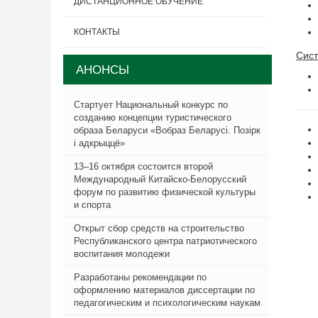
ДИСТАНЦИОННОЕ ОБУЧЕНИЕ
КОНТАКТЫ
Сист
АНОНСЫ
Стартует Национальный конкурс по
созданию концепции туристического
образа Беларуси «Вобраз Беларусi. Позiрк
i адкрыццё»
13–16 октября состоится второй
Международный Китайско-Белорусский
форум по развитию физической культуры
и спорта
Открыт сбор средств на строительство
Республиканского центра патриотического
воспитания молодежи
Разработаны рекомендации по
оформлению материалов диссертации по
педагогическим и психологическим наукам