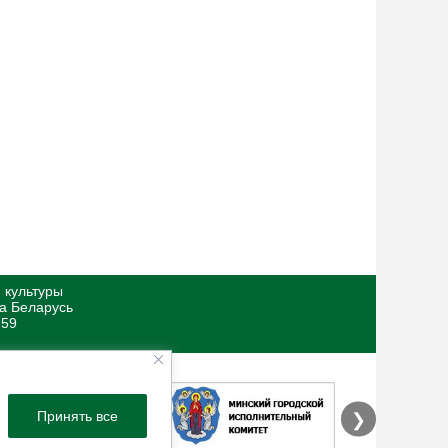
 культуры
ка Беларусь
 59
Принять все
❯