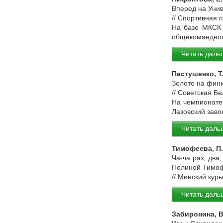
Вперед на Унив
// Спортивная 
На базе МКСК 
общекомандног
Читать даль
Пастушенко, Т
Золото на фини
// Советская Б
На чемпионате
Лазовский заво
Читать даль
Тимофеева, П.
Ча-ча раз, два
Полиной Тимоф
// Минский кур
Читать даль
Забиронина, В