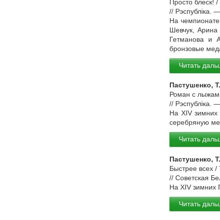
Просто блеск! /
// Рэспубліка. 
На чемпионате
Шевчук, Арина
Гетманова и 
бронзовые мед
Читать даль
Пастушенко, Т
Роман с лыжами
// Рэспубліка. 
На XIV зимних
серебряную мед
Читать даль
Пастушенко, Т
Быстрее всех /
// Советская Б
На XIV зимних 
Читать даль