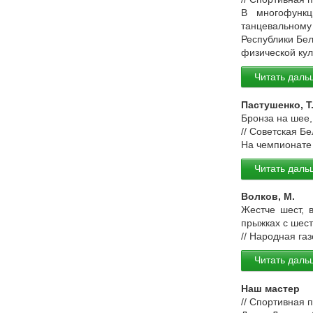
В многофункц
танцевальному
Республики Бел
физической кул
Читать даль
Пастушенко, Т
Бронза на шее,
// Советская Б
На чемпионате 
Читать даль
Волков, М.
Жестче шест, 
прыжках с шест
// Народная газ
Читать даль
Наш мастер
// Спортивная 