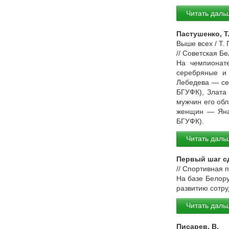
Читать даль
Пастушенко, Т
Выше всех / Т.
// Советская Б
На чемпионате
серебряные и
Лебедева — се
БГУФК), Злата
мужчин его обл
женщин — Яна 
БГУФК).
Читать даль
Первый шаг с
// Спортивная 
На базе Белору
развитию сотру
Читать даль
Писарев, В.