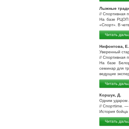
Лыжные трад
// Спортивная 
На базе РЦОП 
«Спорт». В чет
Читать даль
Нифонтова, Е.
Уверенный стар
// Спортивная 
На базе Белор
семинар для тр
ведущие экспер
Читать даль
Коршук, Д.
Одним ударом /
// Спортtime. 
История бойца
Читать даль