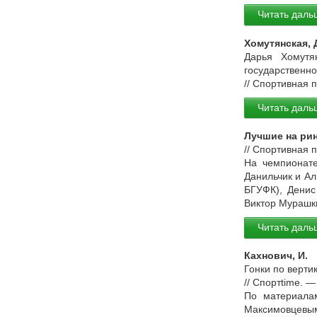
Читать даль
Хомутянская, 
Дарья Хомутян
государственно
// Спортивная 
Читать даль
Лучшие на ри
// Спортивная 
На чемпионате
Данильчик и Ал
БГУФК), Денис
Виктор Мурашк
Читать даль
Кахнович, И.
Гонки по вертик
// Спортtime. 
По материалам
Максимовцевы