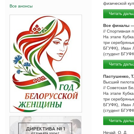
физической кул
Все анонсы
Читать даль
Все финалы 
// Спортивная 
На этапе Кубка
три серебряные
БГУФК), Иван 
(студент БГУФК
Читать даль
Пастушенко, Т
Высший пилотаж
// Советская Б
На этапе Кубка
три серебряные
БГУФК), Иван 
(студент БГУФК
Читать даль
Нечай, О. Д.