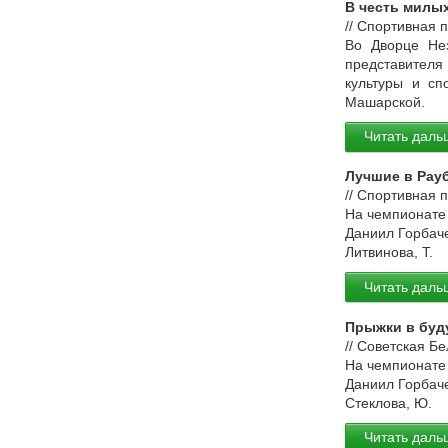
В честь милы
// Спортивная 
Во Дворце Нез
представителя
культуры и сп
Машарской.
Читать даль
Лучшие в Рау
// Спортивная 
На чемпионате
Даниил Горбач
Литвинова, Т.
Читать даль
Прыжки в буд
// Советская Б
На чемпионате
Даниил Горбач
Стеклова, Ю.
Читать даль