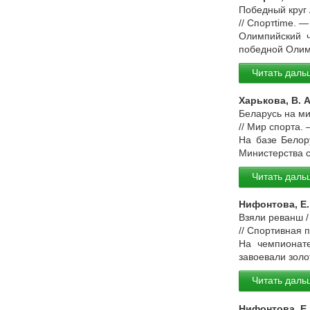
Победный круг 
// Спортtime. —
Олимпийский ч
победной Олим
Читать даль
Харькова, В. А
Беларусь на мир
// Мир спорта. 
На базе Белор
Министерства с
Читать даль
Нифонтова, Е.
Взяли реванш /
// Спортивная 
На чемпионате
завоевали зол
Читать даль
Нифонтова, Е.