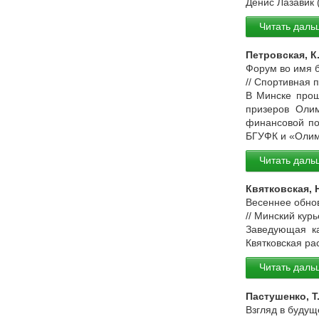
Денис Лазавик 
Читать даль
Петровская, К
Форум во имя б
// Спортивная 
В Минске прош
призеров Оли
финансовой по
БГУФК и «Олим
Читать даль
Квятковская, 
Весеннее обнов
// Минский курь
Заведующая ка
Квятковская ра
Читать даль
Пастушенко, Т
Взгляд в будущ