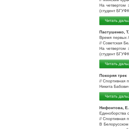
На четвертом 
(студент БГУФ
Читать даль
Пастушенко, Т
Время первых /
// Советская Бе
На четвертом 
(студент БГУФ
Читать даль
Покоряя трек
// Спортивная 
Никита Бабович
Читать даль
Нифонтова, Е.
Единоборства 
// Спортивная 
В Белорусском