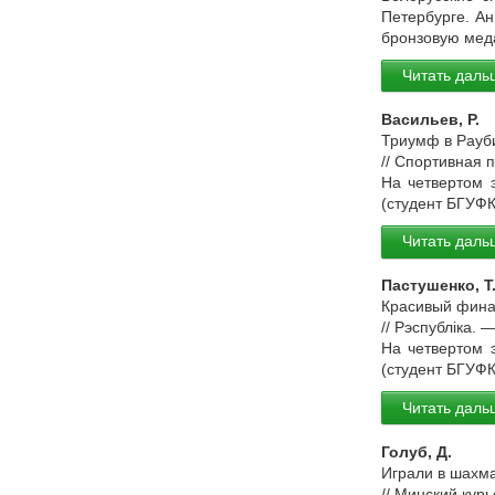
Петербурге. А
бронзовую мед
Читать даль
Васильев, Р.
Триумф в Рауби
// Спортивная 
На четвертом 
(студент БГУФ
Читать даль
Пастушенко, Т
Красивый финал
// Рэспубліка. 
На четвертом 
(студент БГУФ
Читать даль
Голуб, Д.
Играли в шахма
// Минский курь