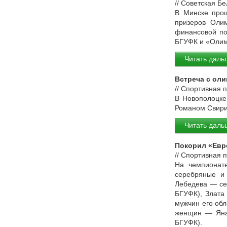
// Советская Б
В Минске прош
призеров Оли
финансовой по
БГУФК и «Олим
Читать даль
Встреча с ол
// Спортивная 
В Новополоцке
Романом Свири
Читать даль
Покорил «Евр
// Спортивная 
На чемпионате
серебряные и
Лебедева — се
БГУФК), Злата
мужчин его обл
женщин — Яна 
БГУФК).