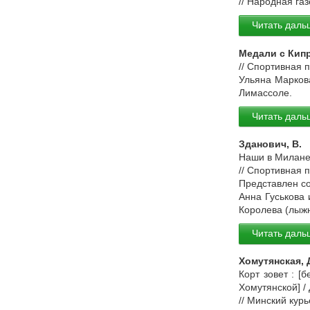
// Народная газ
Читать даль
Медали с Кип
// Спортивная 
Ульяна Марков
Лимассоле.
Читать даль
Зданович, В.
Наши в Милане 
// Спортивная 
Представлен со
Анна Гуськова 
Королева (лыжн
Читать даль
Хомутянская, 
Корт зовет : [
Хомутянской] /
// Минский кур