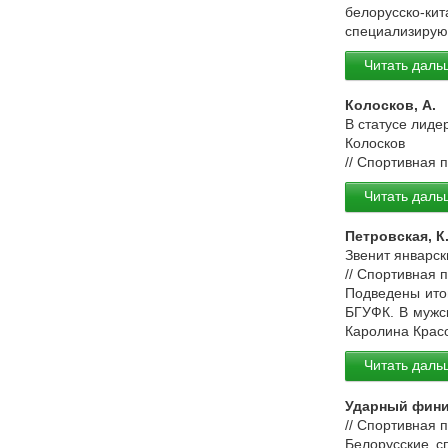
белорусско-к
специализирующ
Читать даль
Колосков, А.
В статусе лиде
Колосков
// Спортивная 
Читать даль
Петровская, К
Звенит январск
// Спортивная 
Подведены ито
БГУФК. В мужс
Каролина Красо
Читать даль
Ударный фин
// Спортивная 
Белорусские с