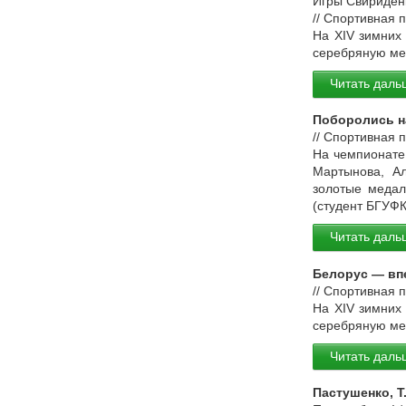
Игры Свириденк
// Спортивная 
На XIV зимних
серебряную мед
Читать даль
Поборолись н
// Спортивная 
На чемпионате
Мартынова, Ал
золотые медал
(студент БГУФ
Читать даль
Белорус — вп
// Спортивная 
На XIV зимних
серебряную мед
Читать даль
Пастушенко, Т