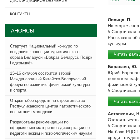
ДИСТАНЦИОННОЕ ОБУЧЕНИЕ
КОНТАКТЫ
Лисица, П.
На старте спор
АНОНСЫ
// Спортивная 
Рассказано об 
культуры.
Стартует Национальный конкурс по
созданию концепции туристического
Читать даль
образа Беларуси «Вобраз Беларусi. Позiрк
i адкрыццё»
Баранаев, Ю.
Юрий Баранаев
13–16 октября состоится второй
доцентом кафе
Международный Китайско-Белорусский
физической ку
форум по развитию физической культуры
и спорта
// Спортивная 
Открыт сбор средств на строительство
Читать даль
Республиканского центра патриотического
воспитания молодежи
Астапкович, Н
Отстоять честь 
Разработаны рекомендации по
// Спортивная 
оформлению материалов диссертации по
На базе РЦОП 
педагогическим и психологическим наукам
среди студен