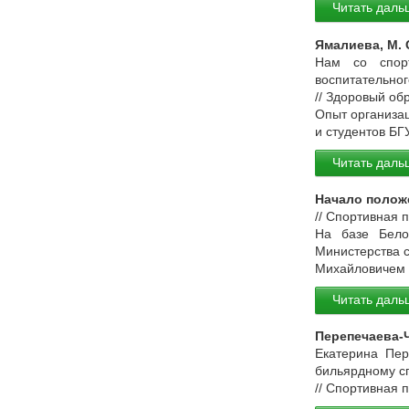
Читать даль
Ямалиева, М. 
Нам со спор
воспитательног
// Здоровый об
Опыт организац
и студентов БГ
Читать даль
Начало полож
// Спортивная 
На базе Белор
Министерства с
Михайловичем 
Читать даль
Перепечаева-Ч
Екатерина Пер
бильярдному с
// Спортивная 