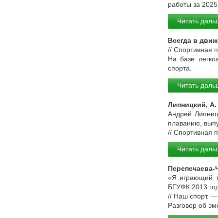
работы за 2025
Читать даль
Всегда в дви
// Спортивная 
На базе легко
спорта.
Читать даль
Липницкий, А.
Андрей Липниц
плаванию, вып
// Спортивная 
Читать даль
Перепечаева-Ч
«Я играющий т
БГУФК 2013 год
// Наш спорт. —
Разговор об эм