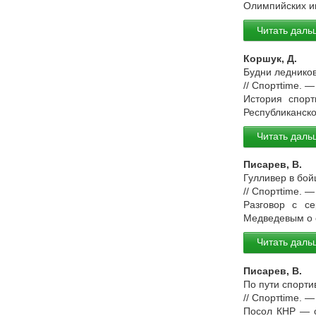
Олимпийских иг
Читать даль
Коршук, Д.
Будни ледников
// Спортtime. 
История спорт
Республиканско
Читать даль
Писарев, В.
Гулливер в бой
// Спортtime. 
Разговор с с
Медведевым о с
Читать даль
Писарев, В.
По пути спорти
// Спортtime. —
Посол КНР — о