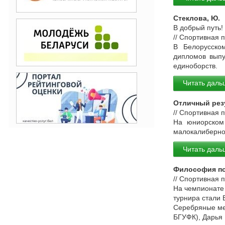
Стеклова, Ю.
В добрый путь!
// Спортивная 
В Белорусском
дипломов выпу
единоборств.
Читать даль
Отличный рез
// Спортивная 
На юниорском
малокалиберно
Читать даль
Философия п
// Спортивная 
На чемпионате
турнира стали 
Серебряные ме
БГУФК), Дарья 