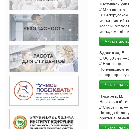
Фестиваль унив
// Мир спорта.
В Белорусском
мероприятий со
классы, экспе
молодежной шк
Читать даль
Зданович, В.
СКА: 50 лет — 
// Наш спорт. 
Полувековой ю
вечере прозвуч
Читать даль
Писарев, В.
Незакрытый геш
// Спортtime. —
Легенда белору
братьям меньш
Читать даль