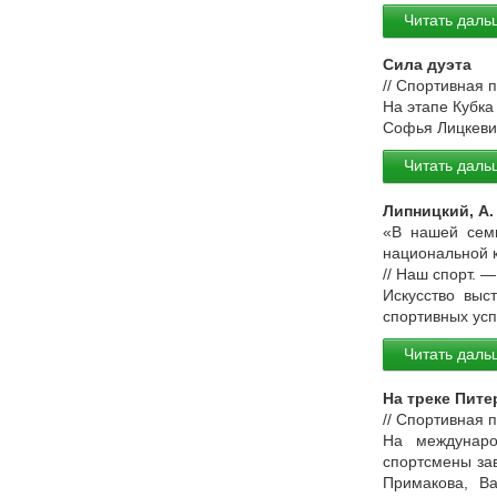
Читать даль
Сила дуэта
// Спортивная 
На этапе Кубка
Софья Лицкеви
Читать даль
Липницкий, А.
«В нашей семь
национальной к
// Наш спорт. 
Искусство выс
спортивных усп
Читать даль
На треке Пите
// Спортивная 
На междунаро
спортсмены за
Примакова, Ва