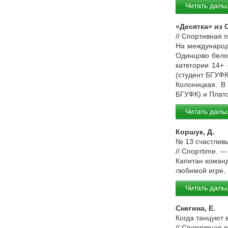
Читать даль
«Десятка» из
// Спортивная 
На международ
Одинцово белор
категории 14+
(студент БГУФК
Колоницкая. В
БГУФК) и Плато
Читать даль
Коршук, Д.
№ 13 счастливы
// Спортtime. 
Капитан коман
любимой игре, 
Читать даль
Снегина, Е.
Когда танцуют в
// Спортивная 