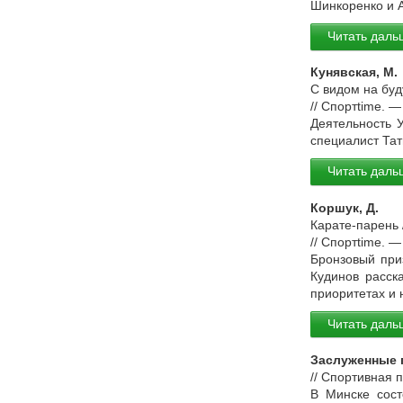
Шинкоренко и 
Читать даль
Кунявская, М.
С видом на буд
// Спортtime. 
Деятельность 
специалист Тат
Читать даль
Коршук, Д.
Карате-парень 
// Спортtime. 
Бронзовый при
Кудинов расск
приоритетах и 
Читать даль
Заслуженные 
// Спортивная 
В Минске сост